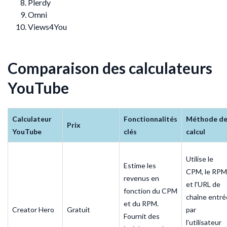
Plerdy
Omni
Views4You
Comparaison des calculateurs
YouTube
Calculateur
Fonctionnalités
Méthode d
Prix
YouTube
clés
calcul
Utilise le
Estime les
CPM, le RPM
revenus en
et l'URL de
fonction du CPM
chaîne entré
et du RPM.
Creator Hero
Gratuit
par
Fournit des
l'utilisateur