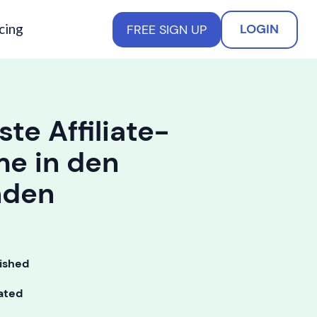
cing
LOGIN
FREE SIGN UP
te Affiliate-
e in den
nden
ished
ated