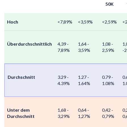
50K
Hoch
<7,89%
<3,59%
<2,59%
<
Überdurchschnittlich
4,39 -
1,64 -
1,08 -
1,
7,89%
3,59%
2,59%
-
Durchschnitt
3.29 -
1.27 -
0.79 -
0.
4.39%
1.64%
1.08%
1
Unter dem
1,68 -
0,64 -
0,42 -
0,
Durchschnitt
3,29%
1,27%
0,79%
0