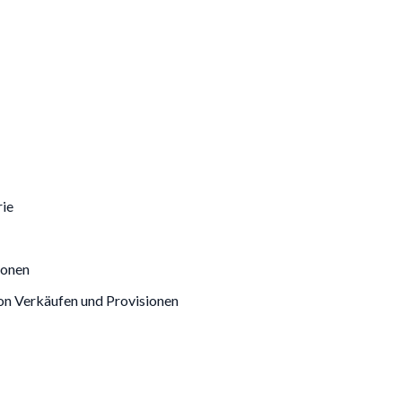
rie
ionen
n Verkäufen und Provisionen