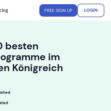
cing
LOGIN
FREE SIGN UP
0 besten
rogramme im
en Königreich
ished
ated