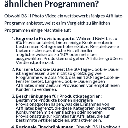
ähnlichen Programmen?
Obwohl B&H Photo Video ein wettbewerbsfähiges Affiliate-
Programm anbietet, weist es im Vergleich zu ähnlichen
Programmen einige Nachteile auf:
Begrenzte Provisionsquote:
Während B&H bis zu
8% Provision bietet, bieten einige Konkurrenten in
bestimmten Kategorien höhere Sätze. Beispielsweise
bieten nischenspezifische Einzelhändler
möglicherweise bis zu 10% oder mehr bei
ausgewählten Produkten und geben Affiliates größeres
Verdienstpotenzial.
Kürzere Cookie-Dauer:
Die 30-Tage-Cookie-Dauer
ist angemessen, aber nicht so großzügig wie
Programme wie Zola Mod, das ein 120-Tage-Cookie-
Fenster bietet. Längere Cookie-Dauern geben
Affiliates mehr Zeit, um Provisionen von empfohlenen
Kunden zu verdienen.
Beschränkungen für Produktkategorien:
Bestimmte Produkte können niedrigere
Provisionsquoten haben, was die Einnahmen von
Affiliates begrenzt, die diese Kategorien bewerben.
Konkurrenten mit einer flachen oder höheren
Provisionsstruktur könnten für Affiliates, die auf
bestimmte Artikel abzielen, attraktiver sein.
Regionale Einschränkungen:
Obwohl B&H weltweit