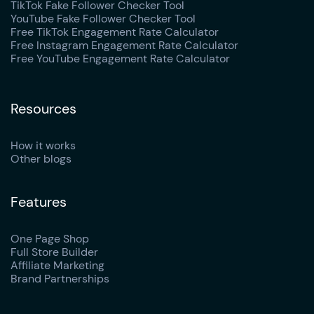
TikTok Fake Follower Checker Tool
YouTube Fake Follower Checker Tool
Free TikTok Engagement Rate Calculator
Free Instagram Engagement Rate Calculator
Free YouTube Engagement Rate Calculator
Resources
How it works
Other blogs
Features
One Page Shop
Full Store Builder
Affiliate Marketing
Brand Partnerships