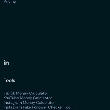
Pricing
Tools
TikTok Money Calculator
YouTube Money Calculator
Instagram Money Calculator
Instagram Fake Follower Checker Tool