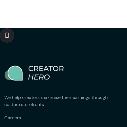
Read More

We help creators maximise their earnings through
custom storefronts
Careers