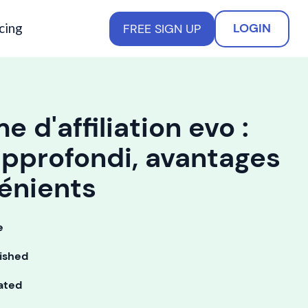
cing
LOGIN
FREE SIGN UP
 d'affiliation evo :
pprofondi, avantages
énients
e
ished
ated