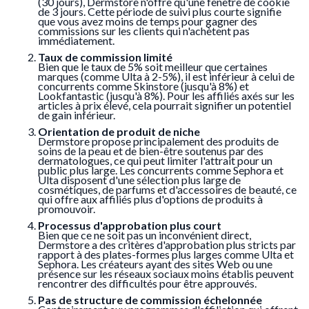
(30 jours), Dermstore n'offre qu'une fenêtre de cookie
de 3 jours. Cette période de suivi plus courte signifie
que vous avez moins de temps pour gagner des
commissions sur les clients qui n'achètent pas
immédiatement.
Taux de commission limité
Bien que le taux de 5% soit meilleur que certaines
marques (comme Ulta à 2-5%), il est inférieur à celui de
concurrents comme Skinstore (jusqu'à 8%) et
Lookfantastic (jusqu'à 8%). Pour les affiliés axés sur les
articles à prix élevé, cela pourrait signifier un potentiel
de gain inférieur.
Orientation de produit de niche
Dermstore propose principalement des produits de
soins de la peau et de bien-être soutenus par des
dermatologues, ce qui peut limiter l'attrait pour un
public plus large. Les concurrents comme Sephora et
Ulta disposent d'une sélection plus large de
cosmétiques, de parfums et d'accessoires de beauté, ce
qui offre aux affiliés plus d'options de produits à
promouvoir.
Processus d'approbation plus court
Bien que ce ne soit pas un inconvénient direct,
Dermstore a des critères d'approbation plus stricts par
rapport à des plates-formes plus larges comme Ulta et
Sephora. Les créateurs ayant des sites Web ou une
présence sur les réseaux sociaux moins établis peuvent
rencontrer des difficultés pour être approuvés.
Pas de structure de commission échelonnée