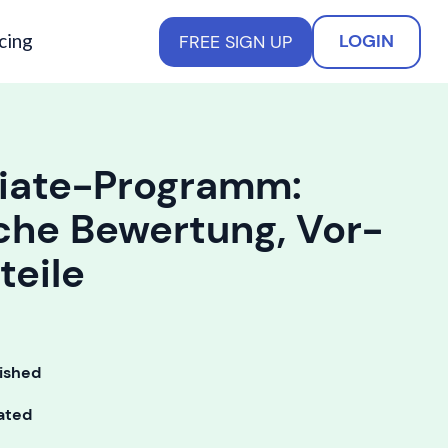
cing
LOGIN
FREE SIGN UP
liate-Programm:
che Bewertung, Vor-
teile
ished
ated