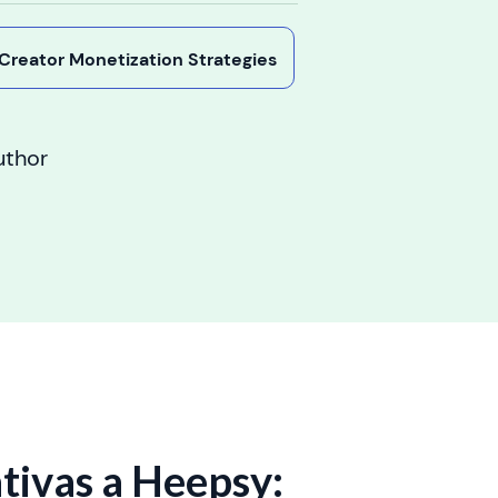
y Creator Monetization Strategies
uthor
tivas a Heepsy: