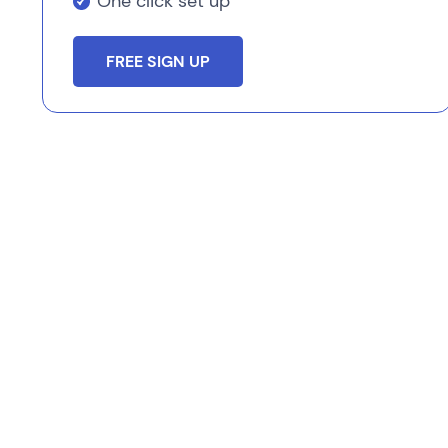
One click set up
FREE SIGN UP