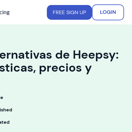
cing
LOGIN
FREE SIGN UP
ternativas de Heepsy:
sticas, precios y
me
ished
ated